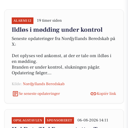
19 timer siden
ALARM112
Ildløs i mødding under kontrol
Seneste opdateringer fra Nordjyllands Beredskab på
X:
Det oplyses ved ankomst, at der er tale om ildløs i
en mødding.
Branden er under kontrol, slukningen pågår.
Opdatering følger....
Kilde:
Nordjyllands Beredskab
Se seneste opdateringer
Kopiér link
06-08-2026 14:11
OPSLAGSTAVLEN
SPONSORERET