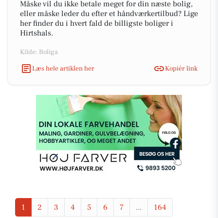
Måske vil du ikke betale meget for din næste bolig,
eller måske leder du efter et håndværkertilbud? Lige
her finder du i hvert fald de billigste boliger i
Hirtshals.
Kilde: Boliga
Læs hele artiklen her
Kopiér link
1
2
3
4
5
6
7
...
164