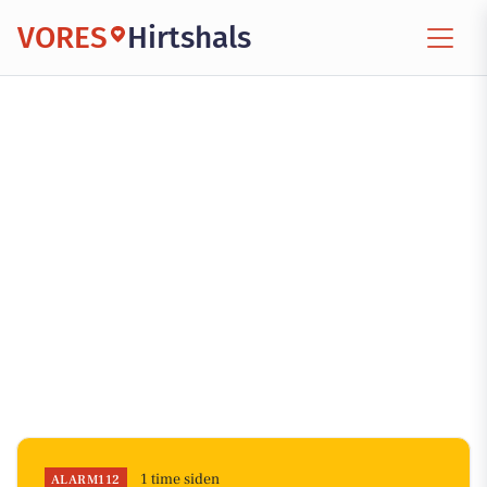
VORES
Hirtshals
1 time siden
ALARM112