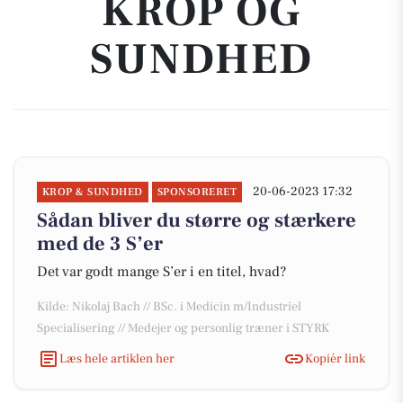
KROP OG
SUNDHED
20-06-2023 17:32
KROP & SUNDHED
SPONSORERET
Sådan bliver du større og stærkere
med de 3 S’er
Det var godt mange S’er i en titel, hvad?
Kilde: Nikolaj Bach // BSc. i Medicin m/Industriel
Specialisering // Medejer og personlig træner i STYRK
Læs hele artiklen her
Kopiér link