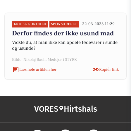
22-03-2023 11:29
KROP & SUNDHED
SPONSORERET
Derfor findes der ikke usund mad
Vidste du, at man ikke kan opdele fødevarer i sunde
og usunde?
Kilde: Nikolaj Bach, Medejer i STYRK
Læs hele artiklen her
Kopiér link
VORES
Hirtshals