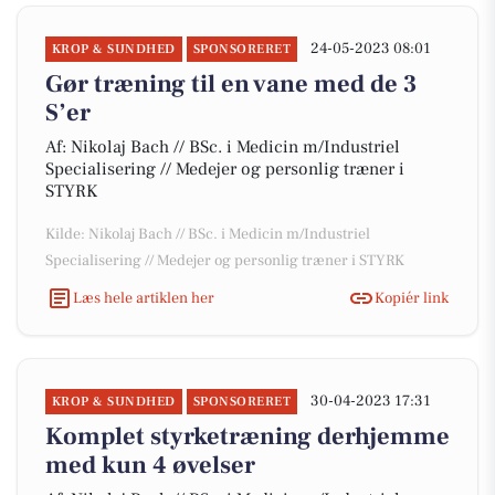
24-05-2023 08:01
KROP & SUNDHED
SPONSORERET
Gør træning til en vane med de 3
S’er
Af: Nikolaj Bach // BSc. i Medicin m/Industriel
Specialisering // Medejer og personlig træner i
STYRK
Kilde: Nikolaj Bach // BSc. i Medicin m/Industriel
Specialisering // Medejer og personlig træner i STYRK
Læs hele artiklen her
Kopiér link
30-04-2023 17:31
KROP & SUNDHED
SPONSORERET
Komplet styrketræning derhjemme
med kun 4 øvelser