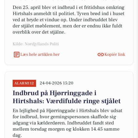
Den 25. april blev et indbrud i et fritidshus omkring
Hirtshals anmeldt til politiet. Tyven brød ind i huset
ved at bryde et vindue op. Under indbruddet blev
der stjålet møblement, men der er endnu ikke fuldt
overblik over det stjålne.
Kilde: Nordjyllands Politi
Læs hele artiklen her
Kopiér link
24-04-2026 15:20
ALARM112
Indbrud på Hjørringgade i
Hirtshals: Værdifulde ringe stjålet
En lejlighed på Hjørringgade i Hirtshals blev udsat
for indbrud, hvor gerningspersonen skaffede sig
adgang via kælderdøren. Indbruddet fandt sted
mellem torsdag morgen og klokken 14.45 samme
dag.