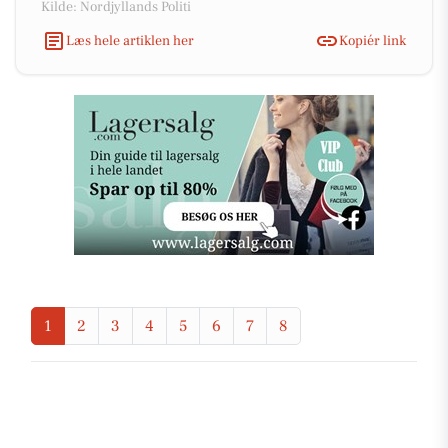
Kilde: Nordjyllands Politi
Læs hele artiklen her
Kopiér link
1
2
3
4
5
6
7
8