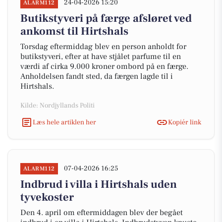
24-04-2026 15:20
ALARM112
Butikstyveri på færge afsløret ved
ankomst til Hirtshals
Torsdag eftermiddag blev en person anholdt for
butikstyveri, efter at have stjålet parfume til en
værdi af cirka 9.000 kroner ombord på en færge.
Anholdelsen fandt sted, da færgen lagde til i
Hirtshals.
Kilde: Nordjyllands Politi
Læs hele artiklen her
Kopiér link
07-04-2026 16:25
ALARM112
Indbrud i villa i Hirtshals uden
tyvekoster
Den 4. april om eftermiddagen blev der begået