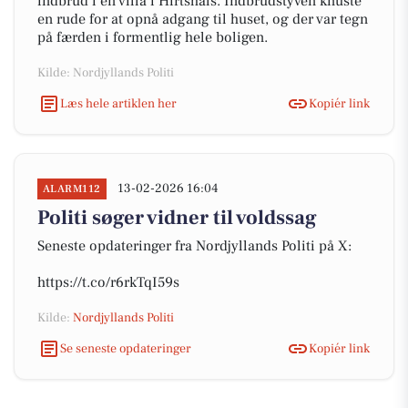
indbrud i en villa i Hirtshals. Indbrudstyven knuste
en rude for at opnå adgang til huset, og der var tegn
på færden i formentlig hele boligen.
Kilde: Nordjyllands Politi
Læs hele artiklen her
Kopiér link
13-02-2026 16:04
ALARM112
Politi søger vidner til voldssag
Seneste opdateringer fra Nordjyllands Politi på X:
https://t.co/r6rkTqI59s
Kilde:
Nordjyllands Politi
Se seneste opdateringer
Kopiér link