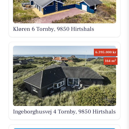
Kløren 6 Tornby, 9850 Hirtshals
6.395.000 kr
2
164 m
Ingeborghusvej 4 Tornby, 9850 Hirtshals