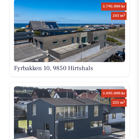
5.795.000 kr
2
243 m
Fyrbakken 10, 9850 Hirtshals
5.695.000 kr
2
225 m