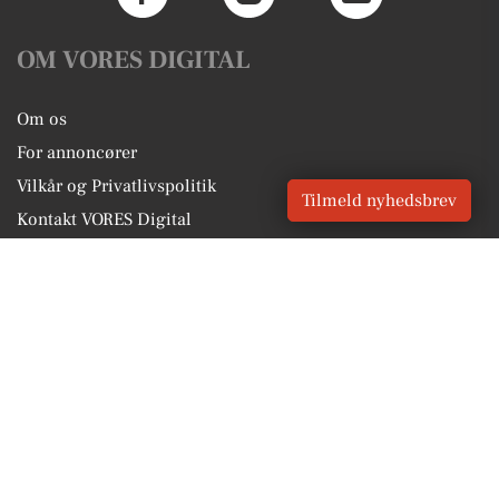
OM VORES DIGITAL
Om os
For annoncører
Vilkår og Privatlivspolitik
Tilmeld nyhedsbrev
Kontakt VORES Digital
Administrer samtykke
GENVEJE
Seneste nyt fra Hirtshals
Vores lokale erhverv
Kalenderen for Hirtshals
Fakta om Hirtshals