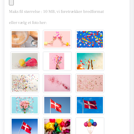
Maks fil størrelse : 10 MB, vi foretrækker bredformat
eller vælg et foto her: