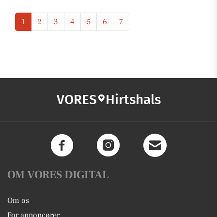
1
2
3
4
5
6
7
VORES
Hirtshals
OM VORES DIGITAL
Om os
For annoncører