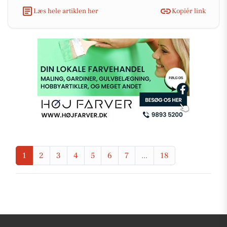
Læs hele artiklen her
Kopiér link
1
2
3
4
5
6
7
...
18