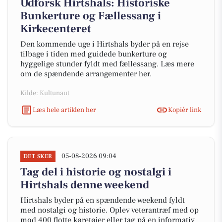
Udforsk Hirtshals: Historiske
Bunkerture og Fællessang i
Kirkecenteret
Den kommende uge i Hirtshals byder på en rejse
tilbage i tiden med guidede bunkerture og
hyggelige stunder fyldt med fællessang. Læs mere
om de spændende arrangementer her.
Kilde: Kultunaut
Læs hele artiklen her
Kopiér link
05-08-2026 09:04
DET SKER
Tag del i historie og nostalgi i
Hirtshals denne weekend
Hirtshals byder på en spændende weekend fyldt
med nostalgi og historie. Oplev veterantræf med op
mod 400 flotte køretøjer eller tag på en informativ