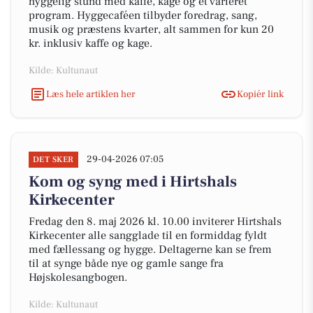
hyggelig stund med kaffe, kage og et varieret
program. Hyggecaféen tilbyder foredrag, sang,
musik og præstens kvarter, alt sammen for kun 20
kr. inklusiv kaffe og kage.
Kilde: Kultunaut
Læs hele artiklen her
Kopiér link
29-04-2026 07:05
DET SKER
Kom og syng med i Hirtshals
Kirkecenter
Fredag den 8. maj 2026 kl. 10.00 inviterer Hirtshals
Kirkecenter alle sangglade til en formiddag fyldt
med fællessang og hygge. Deltagerne kan se frem
til at synge både nye og gamle sange fra
Højskolesangbogen.
Kilde: Kultunaut