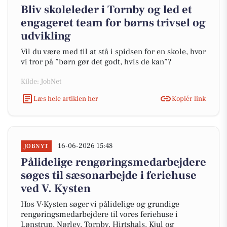
Bliv skoleleder i Tornby og led et
engageret team for børns trivsel og
udvikling
Vil du være med til at stå i spidsen for en skole, hvor
vi tror på ”børn gør det godt, hvis de kan”?
Kilde: JobNet
Læs hele artiklen her
Kopiér link
16-06-2026 15:48
JOBNYT
Pålidelige rengøringsmedarbejdere
søges til sæsonarbejde i feriehuse
ved V. Kysten
Hos V∙Kysten søger vi pålidelige og grundige
rengøringsmedarbejdere til vores feriehuse i
Lønstrup, Nørlev, Tornby, Hirtshals, Kjul og