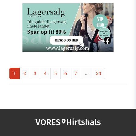
1
2
3
4
5
6
7
...
23
VORES
Hirtshals