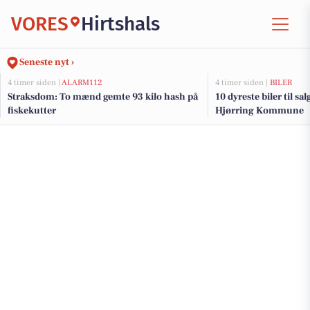
VORES
Hirtshals
Seneste nyt ›
4 timer siden |
ALARM112
4 timer siden |
BILER
Straksdom: To mænd gemte 93 kilo hash på
10 dyreste biler til sa
fiskekutter
Hjørring Kommune