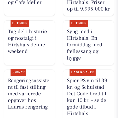
og Café Møller
Hirtshals. Priser
op til 9.995.000 kr
DET SKER
DET SKER
Tag del i historie
Syng med i
og nostalgi i
Hirtshals: En
Hirtshals denne
formiddag med
weekend
fællessang og
hygge
JOBNYT
DAGLIGVARER
Rengøringsassiste
Spier PS vin til 39
nt til fast stilling
kr. og Schulstad
med varierede
Det Gode brød til
opgaver hos
kun 10 kr. - se de
Lauras rengøring
gode tilbud i
Hirtshals