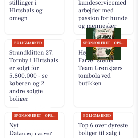
stillinger i
kundeservicemed
Hirtshals og
arbejder med
omegn
passion for hunde
og mennesker
BOLIGMARKED
SPONSORERET
OPSLAGSTAVLEN
Strandklitten 27,
Høj Data/Høj
Tornby i Hirtshals
Farver støtter
er solgt for
Team Grønkjærs
5.800.000 - se
tombola ved
køberen og 2
butikken
andre solgte
boliger
SPONSORERET
OPSLAGSTAVLEN
BOLIGMARKED
Nyt fra Høj
Top 6 over dyreste
Data/Høj Farver
boliger til salg i