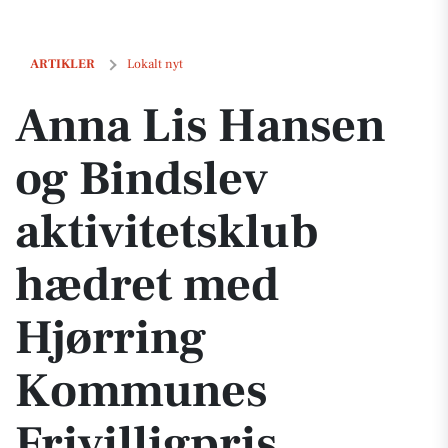
Anna Lis Hansen og Bindslev aktivitetsklub hædret med Hjørring Ko
ARTIKLER
Lokalt nyt
Anna Lis Hansen
og Bindslev
aktivitetsklub
hædret med
Hjørring
Kommunes
Frivilligpris