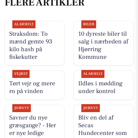
FLERE ARTIKLER
ALARM112
BILER
Straksdom: To
10 dyreste biler til
mænd gemte 93
salg i nærheden af
kilo hash på
Hjørring
fiskekutter
Kommune
VEJRET
ALARM112
Tørt vejr og mere
Ildløs i mødding
ro på vinden
under kontrol
JOBNYT
JOBNYT
Savner du nye
Bliv en del af
græsgange? - Her
Secas
er nye ledige
Hundecenter som