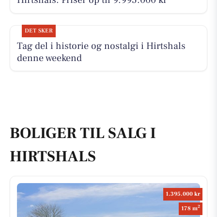
Hirtshals. Priser op til 9.995.000 kr
DET SKER
Tag del i historie og nostalgi i Hirtshals
denne weekend
BOLIGER TIL SALG I
HIRTSHALS
1.395.000 kr
2
178 m