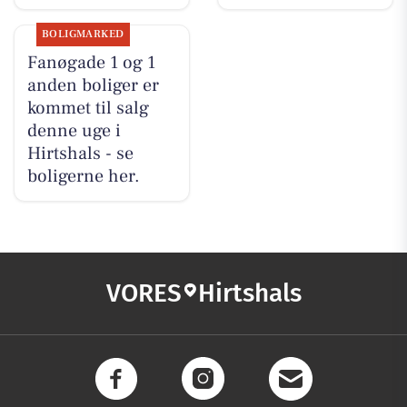
BOLIGMARKED
Fanøgade 1 og 1
anden boliger er
kommet til salg
denne uge i
Hirtshals - se
boligerne her.
VORES
Hirtshals