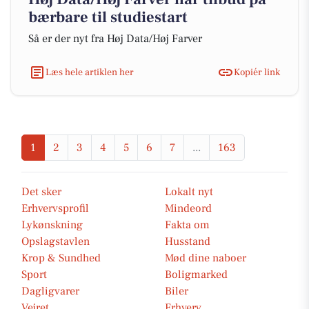
bærbare til studiestart
Så er der nyt fra Høj Data/Høj Farver
Læs hele artiklen her
Kopiér link
1
2
3
4
5
6
7
...
163
Det sker
Lokalt nyt
Erhvervsprofil
Mindeord
Lykønskning
Fakta om
Opslagstavlen
Husstand
Krop & Sundhed
Mød dine naboer
Sport
Boligmarked
Dagligvarer
Biler
Vejret
Erhverv