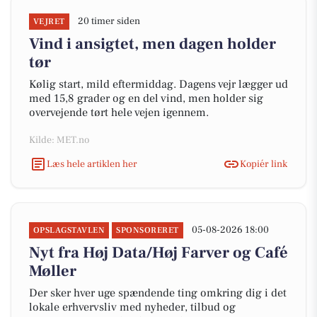
20 timer siden
VEJRET
Vind i ansigtet, men dagen holder
tør
Kølig start, mild eftermiddag. Dagens vejr lægger ud
med 15,8 grader og en del vind, men holder sig
overvejende tørt hele vejen igennem.
Kilde: MET.no
Læs hele artiklen her
Kopiér link
05-08-2026 18:00
OPSLAGSTAVLEN
SPONSORERET
Nyt fra Høj Data/Høj Farver og Café
Møller
Der sker hver uge spændende ting omkring dig i det
lokale erhvervsliv med nyheder, tilbud og