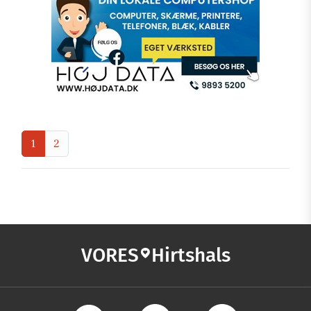
1
2
VORES
Hirtshals