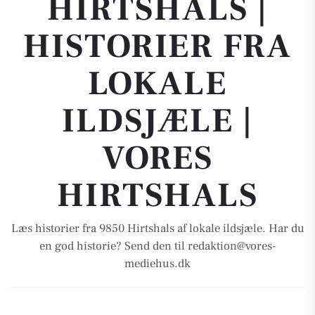
HIRTSHALS |
HISTORIER FRA
LOKALE
ILDSJÆLE |
VORES
HIRTSHALS
Læs historier fra 9850 Hirtshals af lokale ildsjæle. Har du
en god historie? Send den til redaktion@vores-
mediehus.dk