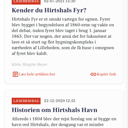
02-07-2021 13:30
LÆSERBIDRAG
Kender du Hirtshals Fyr?
Hirtshals Fyr er et smukt vartegn for egnen. Fyret
blev bygget i begyndelsen af 1860-erne og vakte en
del debat, inden fyret blev taget i brug 1. januar
1863. Der var nogen, der anså det for luksuriøst at
lave et så stort og flot bygningskompleks i
nærheden af Lilleheden, som de få huse i omegnen
af fyret blev kaldt.
Kilde: Birgitte Meyer
Læs hele artiklen her
Kopiér link
22-12-2020 12:55
LÆSERBIDRAG
Historien om Hirtshals Havn
Allerede i 1804 blev der rejst forslag om at bygge en
havn ved Hirtshals, der dengang var et mindre