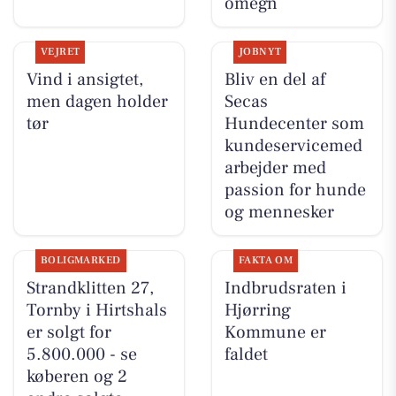
omegn
VEJRET
JOBNYT
Vind i ansigtet,
Bliv en del af
men dagen holder
Secas
tør
Hundecenter som
kundeservicemed
arbejder med
passion for hunde
og mennesker
BOLIGMARKED
FAKTA OM
Strandklitten 27,
Indbrudsraten i
Tornby i Hirtshals
Hjørring
er solgt for
Kommune er
5.800.000 - se
faldet
køberen og 2