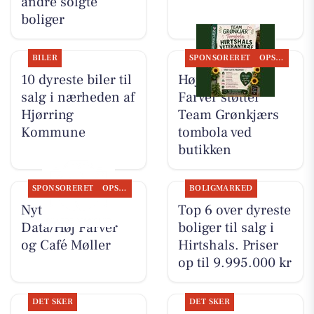
andre solgte
boliger
BILER
SPONSORERET
OPSLAGSTAVLEN
10 dyreste biler til
Høj Data/Høj
salg i nærheden af
Farver støtter
Hjørring
Team Grønkjærs
Kommune
tombola ved
butikken
SPONSORERET
OPSLAGSTAVLEN
BOLIGMARKED
Nyt fra Høj
Top 6 over dyreste
Data/Høj Farver
boliger til salg i
og Café Møller
Hirtshals. Priser
op til 9.995.000 kr
DET SKER
DET SKER