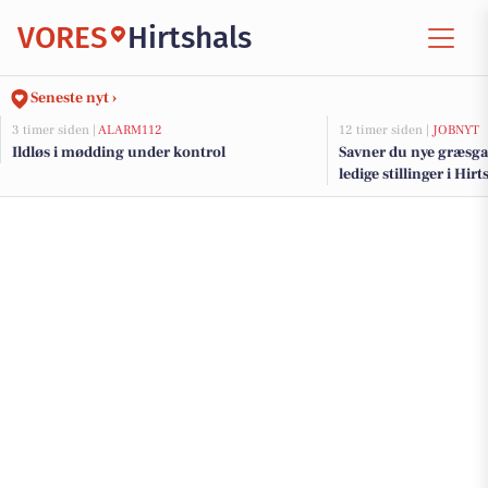
VORES
Hirtshals
Seneste nyt ›
3 timer siden |
ALARM112
12 timer siden |
JOBNYT
Ildløs i mødding under kontrol
Savner du nye græsga
ledige stillinger i Hi