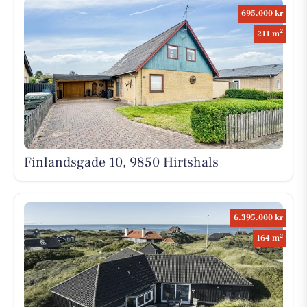
695.000 kr
2
211 m
Finlandsgade 10, 9850 Hirtshals
6.395.000 kr
2
164 m