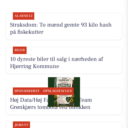
ALARM112
Straksdom: To mænd gemte 93 kilo hash
på fiskekutter
BILER
10 dyreste biler til salg i nærheden af
Hjørring Kommune
SPONSORERET
OPSLAGSTAVLEN
Høj Data/Høj Farver støtter Team
Grønkjærs tombola ved butikken
JOBNYT