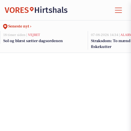
VORES
Hirtshals
Seneste nyt ›
18 timer siden |
VEJRET
07-08-2026 14:34 |
ALAR
Sol og blæst sætter dagsordenen
Straksdom: To mænd 
fiskekutter