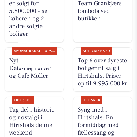
er solgt for
Team Grønkjærs
5.800.000 - se
tombola ved
køberen og 2
butikken
andre solgte
boliger
SPONSORERET
OPSLAGSTAVLEN
BOLIGMARKED
Nyt fra Høj
Top 6 over dyreste
Data/Høj Farver
boliger til salg i
og Café Møller
Hirtshals. Priser
op til 9.995.000 kr
DET SKER
DET SKER
Tag del i historie
Syng med i
og nostalgi i
Hirtshals: En
Hirtshals denne
formiddag med
weekend
fællessang og