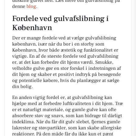
udskifte gulvet helt. Læs mere om gulvafslibing på
denne
blog
.
Fordele ved gulvafslibning i
København
Der er mange fordele ved at vælge gulvafslibning
københavn, især når du bor i en storby som
København, hvor både æstetik og funktionalitet er
vigtige. En af de største fordele ved gulvafslibning
er, at det kan forbedre dit hjems værdi. Smukke,
velholdte gulve gør en stor forskel i indretningen af
dit hjem og skaber et positivt indtryk på besøgende
og potentielle købere, hvis du planlægger at sælge
din bolig.
En anden vigtig fordel er, at gulvafslibning kan
hjælpe med at forbedre luftkvaliteten i dit hjem. Træ
er et naturligt materiale, og gamle gulve kan ofte
absorbere støv og snavs, som kan bidrage til dårligt
indeklima. Når du får dit gulv slebet, fjernes gamle
lakrester og støvpartikler, som kan skabe allergiske
reaktioner. På den måde får du ikke kun et pænt