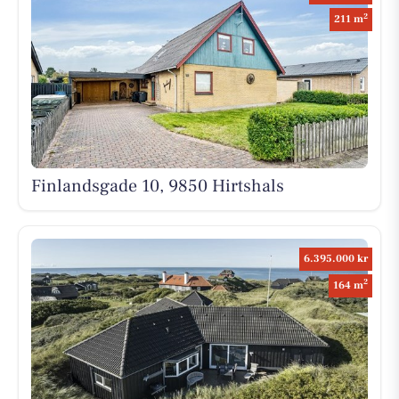
2
211 m
Finlandsgade 10, 9850 Hirtshals
6.395.000 kr
2
164 m