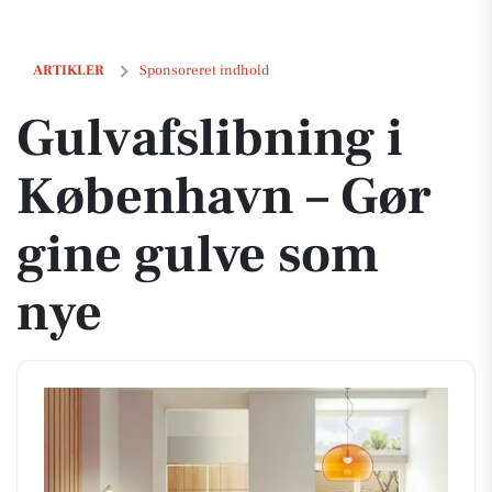
Gulvafslibning i København – Gør gine gulve som nye
ARTIKLER
Sponsoreret indhold
Gulvafslibning i
København – Gør
gine gulve som
nye