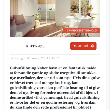
Klikko ApS
Del artikel
Fredag d. 09. maj 2025 - kl. 15:57
Gulvafslibning københavn er en fantastisk måde
at forvandle gamle og slidte trægulve til smukke,
nye overflader, der ser ud som nye. Hvis dine gulve
er blevet trætte af mange års brug, kan
gulvafslibning være den perfekte løsning til at give
dem et nyt liv og forbedre udseendet af dit hjem. I
denne artikel vil vi gennemgå, hvad gulvafslibning
er, hvorfor det er en god investering, og hvordan
du kan finde den rette professionel til jobbet i