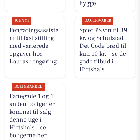
hygge
JOBNYT
DAGLIGVARER
Rengøringsassiste
Spier PS vin til 39
nt til fast stilling
kr. og Schulstad
med varierede
Det Gode brød til
opgaver hos
kun 10 kr. - se de
Lauras rengøring
gode tilbud i
Hirtshals
BOLIGMARKED
Fanøgade 1 og 1
anden boliger er
kommet til salg
denne uge i
Hirtshals - se
boligerne her.