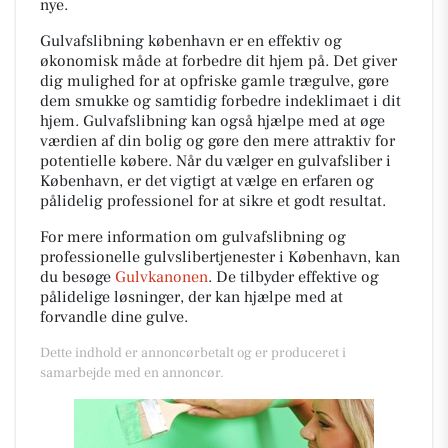
nye.
Gulvafslibning københavn er en effektiv og
økonomisk måde at forbedre dit hjem på. Det giver
dig mulighed for at opfriske gamle trægulve, gøre
dem smukke og samtidig forbedre indeklimaet i dit
hjem. Gulvafslibning kan også hjælpe med at øge
værdien af din bolig og gøre den mere attraktiv for
potentielle købere. Når du vælger en gulvafsliber i
København, er det vigtigt at vælge en erfaren og
pålidelig professionel for at sikre et godt resultat.
For mere information om gulvafslibning og
professionelle gulvslibertjenester i København, kan
du besøge
Gulvkanonen
. De tilbyder effektive og
pålidelige løsninger, der kan hjælpe med at
forvandle dine gulve.
Dette indhold er annoncørbetalt og er produceret i
samarbejde med en annoncør.