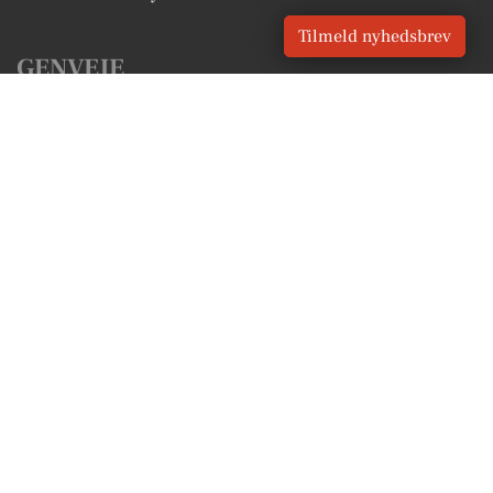
Tilmeld nyhedsbrev
GENVEJE
Seneste nyt fra Hirtshals
Vores lokale erhverv
Kalenderen for Hirtshals
Fakta om Hirtshals
Erhvervsartikler
Hjørring Kommune
Få en gratis salgsvurdering
Sponsoreret indhold
Vores Digital © 2026