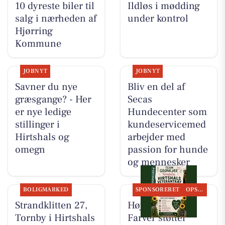
10 dyreste biler til
Ildløs i mødding
salg i nærheden af
under kontrol
Hjørring
Kommune
JOBNYT
JOBNYT
Savner du nye
Bliv en del af
græsgange? - Her
Secas
er nye ledige
Hundecenter som
stillinger i
kundeservicemed
Hirtshals og
arbejder med
omegn
passion for hunde
og mennesker
BOLIGMARKED
SPONSORERET
OPSLAGSTAVLEN
Strandklitten 27,
Høj Data/Høj
Tornby i Hirtshals
Farver støtter