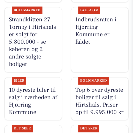
BOLIGMARKED
FAKTA OM
Strandklitten 27,
Indbrudsraten i
Tornby i Hirtshals
Hjørring
er solgt for
Kommune er
5.800.000 - se
faldet
køberen og 2
andre solgte
boliger
BILER
BOLIGMARKED
10 dyreste biler til
Top 6 over dyreste
salg i nærheden af
boliger til salg i
Hjørring
Hirtshals. Priser
Kommune
op til 9.995.000 kr
DET SKER
DET SKER