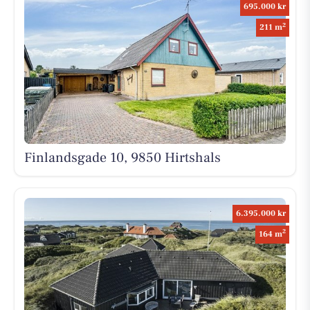
695.000 kr
2
211 m
Finlandsgade 10, 9850 Hirtshals
6.395.000 kr
2
164 m