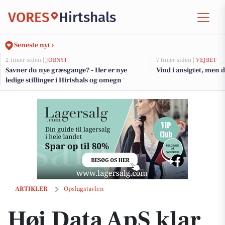
VORES
Hirtshals
Seneste nyt ›
2 timer siden |
JOBNYT
7 timer siden |
VEJRET
Savner du nye græsgange? - Her er nye
Vind i ansigtet, men 
ledige stillinger i Hirtshals og omegn
Høj Data ApS klar til travle dage med montering af 103 plissegardiner 
ARTIKLER
Opslagstavlen
Høj Data ApS klar