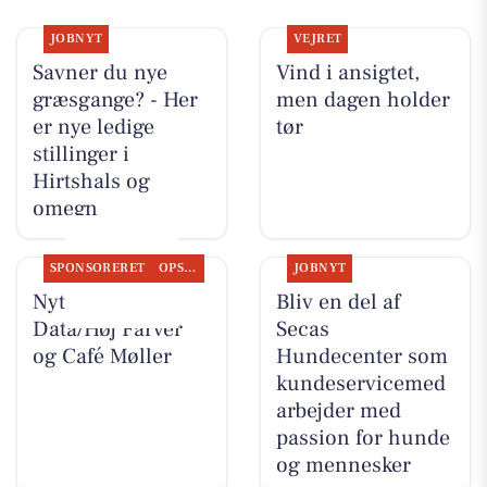
JOBNYT
VEJRET
Savner du nye
Vind i ansigtet,
græsgange? - Her
men dagen holder
er nye ledige
tør
stillinger i
Hirtshals og
omegn
SPONSORERET
OPSLAGSTAVLEN
JOBNYT
Nyt fra Høj
Bliv en del af
Data/Høj Farver
Secas
og Café Møller
Hundecenter som
kundeservicemed
arbejder med
passion for hunde
og mennesker