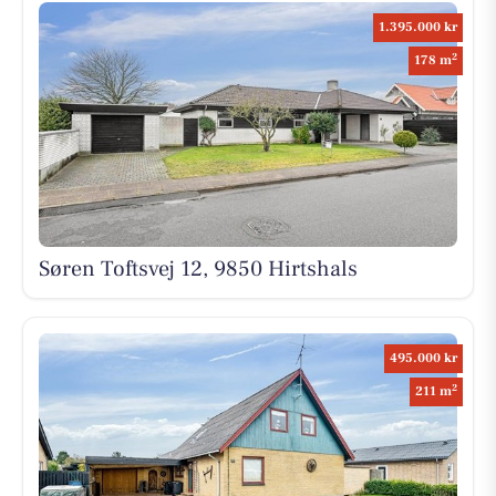
1.395.000 kr
2
178 m
Søren Toftsvej 12, 9850 Hirtshals
495.000 kr
2
211 m