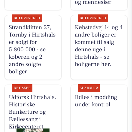
og mennesker
BOLIGMARKED
BOLIGMARKED
Strandklitten 27,
Købstedvej 14 og 4
Tornby i Hirtshals
andre boliger er
er solgt for
kommet til salg
5.800.000 - se
denne uge i
køberen og 2
Hirtshals - se
andre solgte
boligerne her.
boliger
DET SKER
ALARM112
Udforsk Hirtshals:
Ildløs i mødding
Historiske
under kontrol
Bunkerture og
Fællessang i
Kirkecenteret