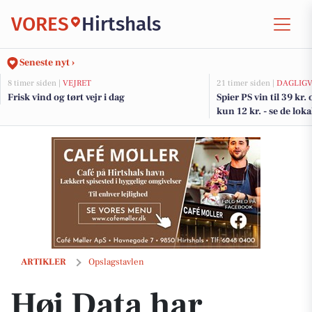
VORES
Hirtshals
Seneste nyt ›
8 timer siden |
VEJRET
21 timer siden |
DAGLIGV
Frisk vind og tørt vejr i dag
Spier PS vin til 39 kr.
kun 12 kr. - se de loka
DagliBrugsen
Høj Data har udleveret gevinsten til den heldige vinder
ARTIKLER
Opslagstavlen
Høj Data har