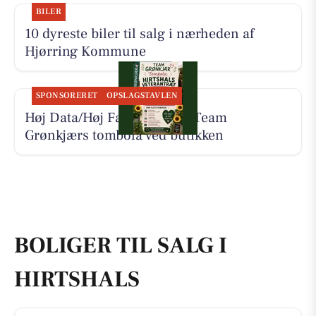
BILER
10 dyreste biler til salg i nærheden af
Hjørring Kommune
SPONSORERET
OPSLAGSTAVLEN
Høj Data/Høj Farver støtter Team
Grønkjærs tombola ved butikken
BOLIGER TIL SALG I
HIRTSHALS