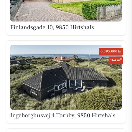
Finlandsgade 10, 9850 Hirtshals
6.395.000 kr
2
164 m
Ingeborghusvej 4 Tornby, 9850 Hirtshals