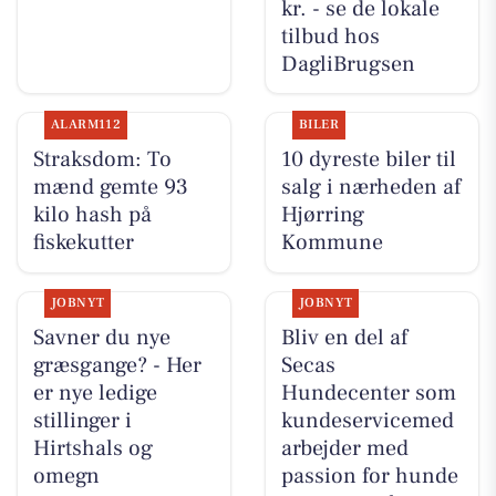
kr. - se de lokale
tilbud hos
DagliBrugsen
ALARM112
BILER
Straksdom: To
10 dyreste biler til
mænd gemte 93
salg i nærheden af
kilo hash på
Hjørring
fiskekutter
Kommune
JOBNYT
JOBNYT
Savner du nye
Bliv en del af
græsgange? - Her
Secas
er nye ledige
Hundecenter som
stillinger i
kundeservicemed
Hirtshals og
arbejder med
omegn
passion for hunde