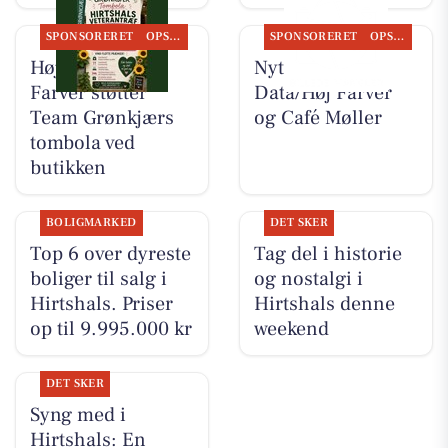
SPONSORERET
OPSLAGSTAVLEN
SPONSORERET
OPSLAGSTAVLEN
Høj Data/Høj
Nyt fra Høj
Farver støtter
Data/Høj Farver
Team Grønkjærs
og Café Møller
tombola ved
butikken
BOLIGMARKED
DET SKER
Top 6 over dyreste
Tag del i historie
boliger til salg i
og nostalgi i
Hirtshals. Priser
Hirtshals denne
op til 9.995.000 kr
weekend
DET SKER
Syng med i
Hirtshals: En