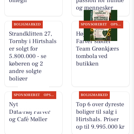
omegn
passion for hunde
og mennesker
BOLIGMARKED
SPONSORERET
OPSLAGSTAVLEN
Strandklitten 27,
Høj Data/Høj
Tornby i Hirtshals
Farver støtter
er solgt for
Team Grønkjærs
5.800.000 - se
tombola ved
køberen og 2
butikken
andre solgte
boliger
SPONSORERET
OPSLAGSTAVLEN
BOLIGMARKED
Nyt fra Høj
Top 6 over dyreste
Data/Høj Farver
boliger til salg i
og Café Møller
Hirtshals. Priser
op til 9.995.000 kr