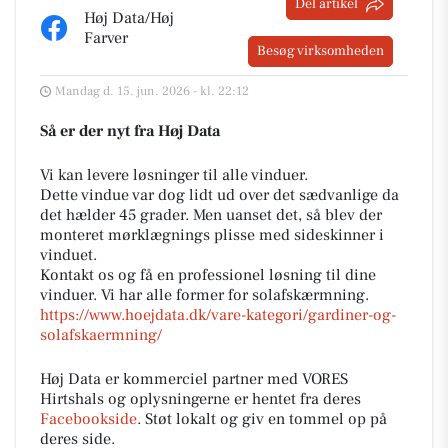
Del artikel
Høj Data/Høj
Farver
Besøg virksomheden
Mandag d. 15. jun. 2026 - kl. 22:12
Så er der nyt fra Høj Data
Vi kan levere løsninger til alle vinduer.
Dette vindue var dog lidt ud over det sædvanlige da
det hælder 45 grader. Men uanset det, så blev der
monteret mørklægnings plisse med sideskinner i
vinduet.
Kontakt os og få en professionel løsning til dine
vinduer. Vi har alle former for solafskærmning.
https://www.hoejdata.dk/vare-kategori/gardiner-og-
solafskaermning/
Høj Data er kommerciel partner med VORES
Hirtshals og oplysningerne er hentet fra deres
Facebookside
. Støt lokalt og giv en tommel op på
deres side.