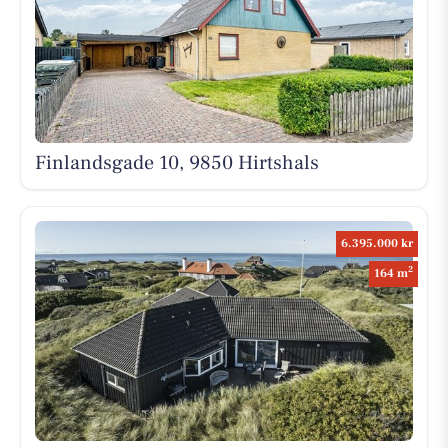
Finlandsgade 10, 9850 Hirtshals
6.395.000 kr
2
164 m