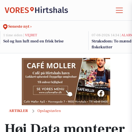
VORES
Hirtshals
Seneste nyt ›
1 time siden |
VEJRET
07-08-2026 14:34 |
ALAR
Sol og lun luft med en frisk brise
Straksdom: To mænd 
fiskekutter
Høj Data monterer mørklægnings plisse i 45 graders vindue
ARTIKLER
Opslagstavlen
Høj Data monterer