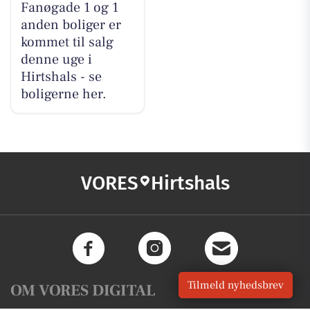
Fanøgade 1 og 1
anden boliger er
kommet til salg
denne uge i
Hirtshals - se
boligerne her.
VORES
Hirtshals
Tilmeld nyhedsbrev
OM VORES DIGITAL