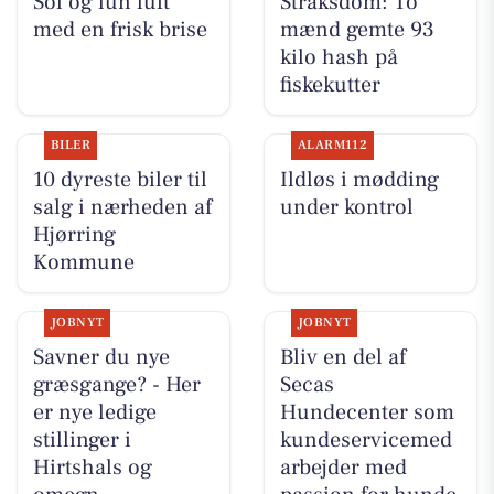
Sol og lun luft
Straksdom: To
med en frisk brise
mænd gemte 93
kilo hash på
fiskekutter
BILER
ALARM112
10 dyreste biler til
Ildløs i mødding
salg i nærheden af
under kontrol
Hjørring
Kommune
JOBNYT
JOBNYT
Savner du nye
Bliv en del af
græsgange? - Her
Secas
er nye ledige
Hundecenter som
stillinger i
kundeservicemed
Hirtshals og
arbejder med