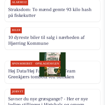
ALARM112
Straksdom: To mænd gemte 93 kilo hash
på fiskekutter
BILER
10 dyreste biler til salg i nærheden af
Hjørring Kommune
SPONSORERET
OPSLAGSTAVLEN
Høj Data/Høj Farver støtter Team
Grønkjærs tombola ved butikken
JOBNYT
Savner du nye græsgange? - Her er nye
ledige stillinger i Hirtshals og omegn