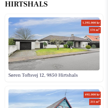
HIRTSHALS
1.395.000 kr
2
178 m
Søren Toftsvej 12, 9850 Hirtshals
495.000 kr
2
211 m