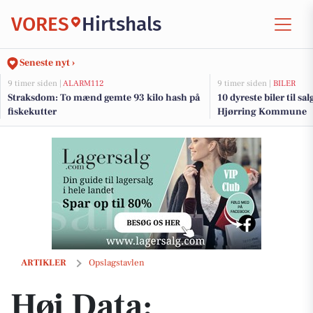
VORES
Hirtshals
Seneste nyt ›
9 timer siden |
ALARM112
9 timer siden |
BILER
Straksdom: To mænd gemte 93 kilo hash på
10 dyreste biler til sa
fiskekutter
Hjørring Kommune
Høj Data: Spraymaling kan opfriske gamle ting
ARTIKLER
Opslagstavlen
Høj Data: