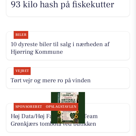
93 kilo hash på fiskekutter
BILER
10 dyreste biler til salg i nærheden af
Hjørring Kommune
VEJRET
Tørt vejr og mere ro på vinden
SPONSORERET
OPSLAGSTAVLEN
Høj Data/Høj Farver støtter Team
Grønkjærs tombola ved butikken