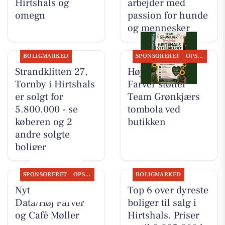
Hirtshals og
arbejder med
omegn
passion for hunde
og mennesker
BOLIGMARKED
SPONSORERET
OPSLAGSTAVLEN
Strandklitten 27,
Høj Data/Høj
Tornby i Hirtshals
Farver støtter
er solgt for
Team Grønkjærs
5.800.000 - se
tombola ved
køberen og 2
butikken
andre solgte
boliger
SPONSORERET
OPSLAGSTAVLEN
BOLIGMARKED
Nyt fra Høj
Top 6 over dyreste
Data/Høj Farver
boliger til salg i
og Café Møller
Hirtshals. Priser