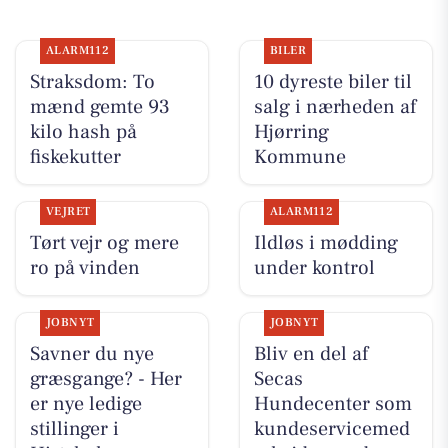
ALARM112
BILER
Straksdom: To
10 dyreste biler til
mænd gemte 93
salg i nærheden af
kilo hash på
Hjørring
fiskekutter
Kommune
VEJRET
ALARM112
Tørt vejr og mere
Ildløs i mødding
ro på vinden
under kontrol
JOBNYT
JOBNYT
Savner du nye
Bliv en del af
græsgange? - Her
Secas
er nye ledige
Hundecenter som
stillinger i
kundeservicemed