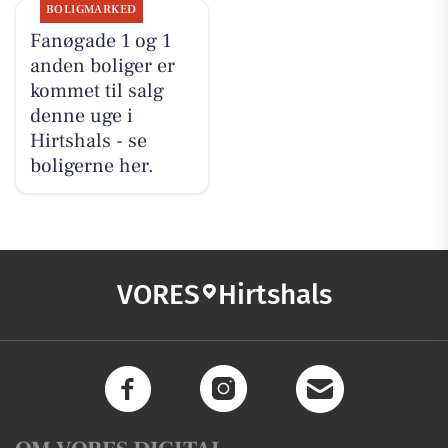
BOLIGMARKED
Fanøgade 1 og 1
anden boliger er
kommet til salg
denne uge i
Hirtshals - se
boligerne her.
VORES
Hirtshals