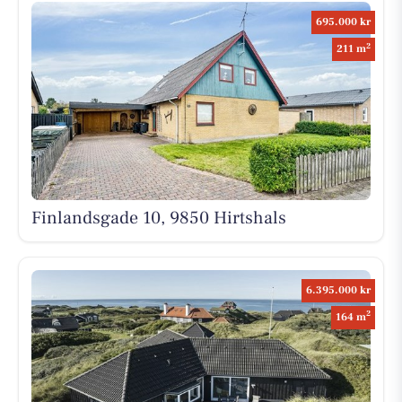
695.000 kr
2
211 m
Finlandsgade 10, 9850 Hirtshals
6.395.000 kr
2
164 m