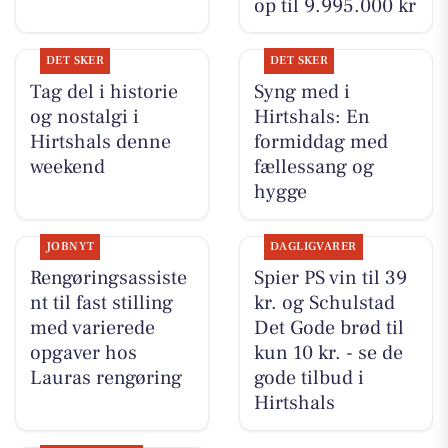
op til 9.995.000 kr
DET SKER
DET SKER
Tag del i historie
Syng med i
og nostalgi i
Hirtshals: En
Hirtshals denne
formiddag med
weekend
fællessang og
hygge
JOBNYT
DAGLIGVARER
Rengøringsassiste
Spier PS vin til 39
nt til fast stilling
kr. og Schulstad
med varierede
Det Gode brød til
opgaver hos
kun 10 kr. - se de
Lauras rengøring
gode tilbud i
Hirtshals