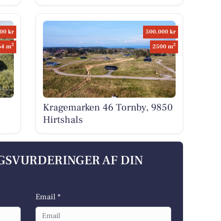
00 kr
500.000 kr
2
2
64 m
2500 m
Kragemarken 46 Tornby, 9850
Hirtshals
LGSVURDERINGER AF DIN
Email *