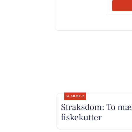
ALARM112
Straksdom: To mæn
fiskekutter