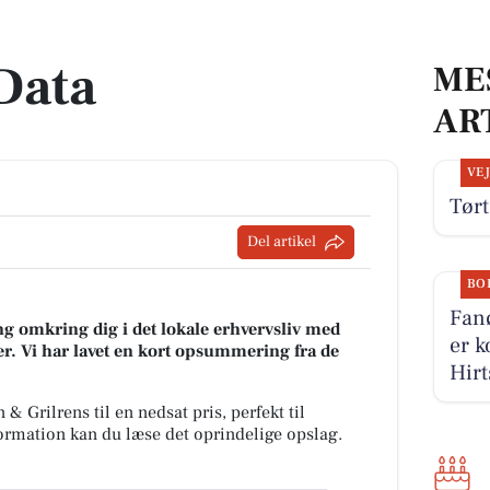
 Data
ME
AR
VE
Tørt
Del artikel
BO
Fanø
g omkring dig i det lokale erhvervsliv med
er k
r. Vi har lavet en kort opsummering fra de
Hirt
& Grilrens til en nedsat pris, perfekt til
formation kan du læse det oprindelige opslag.