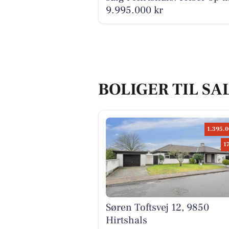
9.995.000 kr
BOLIGER TIL SA
1.395.0
1
Søren Toftsvej 12, 9850
Hirtshals