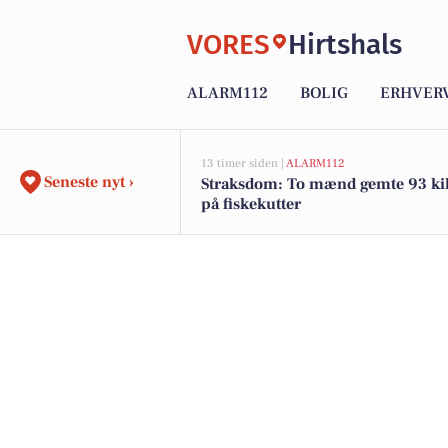
VORES
Hirtshals
ALARM112
BOLIG
ERHVER
13 timer siden |
ALARM112
Seneste nyt ›
Straksdom: To mænd gemte 93 ki
på fiskekutter