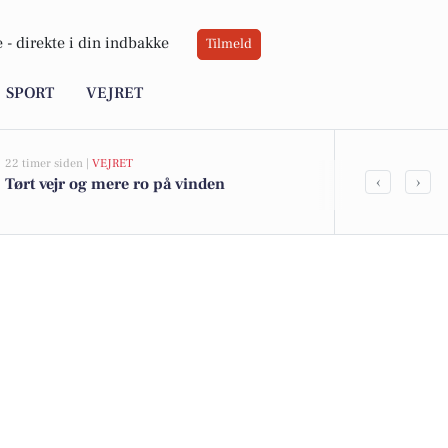
 -
direkte i din indbakke
Tilmeld
SPORT
VEJRET
22 timer siden |
VEJRET
06-08-2026 20:0
‹
›
Tørt vejr og mere ro på vinden
Ildløs i mød