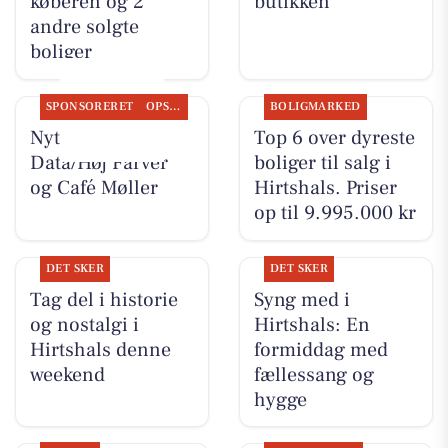
køberen og 2
butikken
andre solgte
boliger
SPONSORERET
OPSLAGSTAVLEN
BOLIGMARKED
Nyt fra Høj
Top 6 over dyreste
Data/Høj Farver
boliger til salg i
og Café Møller
Hirtshals. Priser
op til 9.995.000 kr
DET SKER
DET SKER
Tag del i historie
Syng med i
og nostalgi i
Hirtshals: En
Hirtshals denne
formiddag med
weekend
fællessang og
hygge