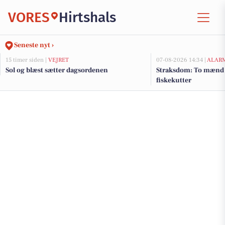
VORES
Hirtshals
Seneste nyt ›
15 timer siden |
VEJRET
07-08-2026 14:34 |
ALAR
Sol og blæst sætter dagsordenen
Straksdom: To mænd 
fiskekutter