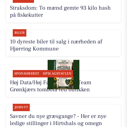
Straksdom: To mænd gemte 93 kilo hash
på fiskekutter
BILER
10 dyreste biler til salg i nærheden af
Hjørring Kommune
SPONSORERET
OPSLAGSTAVLEN
Høj Data/Høj Farver støtter Team
Grønkjærs tombola ved butikken
JOBNYT
Savner du nye græsgange? - Her er nye
ledige stillinger i Hirtshals og omegn