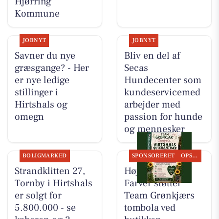
Hjørring
Kommune
JOBNYT
JOBNYT
Savner du nye
Bliv en del af
græsgange? - Her
Secas
er nye ledige
Hundecenter som
stillinger i
kundeservicemed
Hirtshals og
arbejder med
omegn
passion for hunde
og mennesker
BOLIGMARKED
SPONSORERET
OPSLAGSTAVLEN
Strandklitten 27,
Høj Data/Høj
Tornby i Hirtshals
Farver støtter
er solgt for
Team Grønkjærs
5.800.000 - se
tombola ved