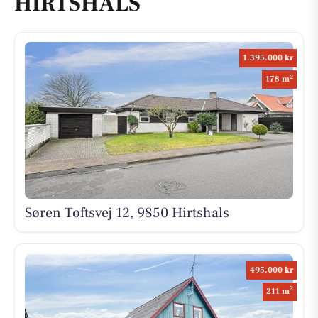
HIRTSHALS
1.395.000 kr
2
178 m
Søren Toftsvej 12, 9850 Hirtshals
495.000 kr
2
211 m