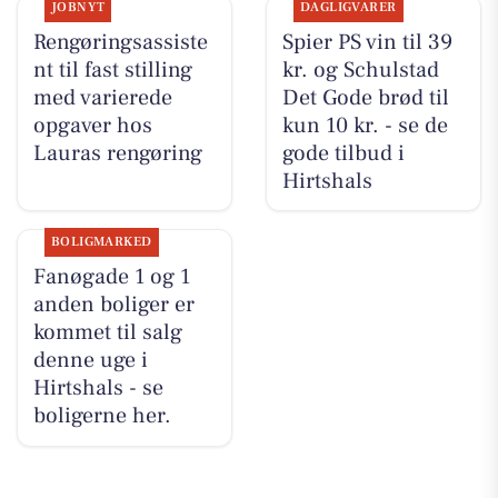
JOBNYT
DAGLIGVARER
Rengøringsassiste
Spier PS vin til 39
nt til fast stilling
kr. og Schulstad
med varierede
Det Gode brød til
opgaver hos
kun 10 kr. - se de
Lauras rengøring
gode tilbud i
Hirtshals
BOLIGMARKED
Fanøgade 1 og 1
anden boliger er
kommet til salg
denne uge i
Hirtshals - se
boligerne her.