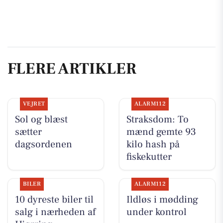
FLERE ARTIKLER
VEJRET
ALARM112
Sol og blæst
Straksdom: To
sætter
mænd gemte 93
dagsordenen
kilo hash på
fiskekutter
BILER
ALARM112
10 dyreste biler til
Ildløs i mødding
salg i nærheden af
under kontrol