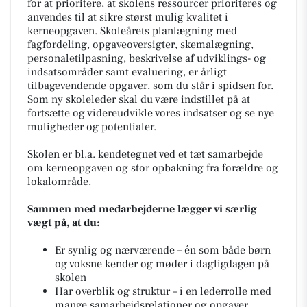
for at prioritere, at skolens ressourcer prioriteres og
anvendes til at sikre størst mulig kvalitet i
kerneopgaven. Skoleårets planlægning med
fagfordeling, opgaveoversigter, skemalægning,
personaletilpasning, beskrivelse af udviklings- og
indsatsområder samt evaluering, er årligt
tilbagevendende opgaver, som du står i spidsen for.
Som ny skoleleder skal du være indstillet på at
fortsætte og videreudvikle vores indsatser og se nye
muligheder og potentialer.
Skolen er bl.a. kendetegnet ved et tæt samarbejde
om kerneopgaven og stor opbakning fra forældre og
lokalområde.
Sammen med medarbejderne lægger vi særlig
vægt på, at du:
Er synlig og nærværende – én som både børn
og voksne kender og møder i dagligdagen på
skolen
Har overblik og struktur – i en lederrolle med
mange samarbejdsrelationer og opgaver.