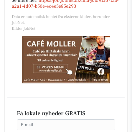
Se mere her:
https://job.jobnet.dk/find-job/92f672fa-
a2a1-4d07-b50e-4c4e5e85e293
Data er automatisk hentet fra eksterne kilder, herunder
JobNet.
Kilde: JobNet
Få lokale nyheder GRATIS
Email