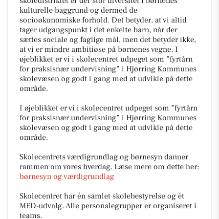
skoledistriktet er der stor diversitet i børnenes
kulturelle baggrund og dermed de
socioøkonomiske forhold. Det betyder, at vi altid
tager udgangspunkt i det enkelte barn, når der
sættes sociale og faglige mål, men det betyder ikke,
at vi er mindre ambitiøse på børnenes vegne. I
øjeblikket er vi i skolecentret udpeget som ”fyrtårn
for praksisnær undervisning” i Hjørring Kommunes
skolevæsen og godt i gang med at udvikle på dette
område.
I øjeblikket er vi i skolecentret udpeget som ”fyrtårn
for praksisnær undervisning” i Hjørring Kommunes
skolevæsen og godt i gang med at udvikle på dette
område.
Skolecentrets værdigrundlag og børnesyn danner
rammen om vores hverdag. Læse mere om dette her:
børnesyn og værdigrundlag
Skolecentret har én samlet skolebestyrelse og ét
MED-udvalg. Alle personalegrupper er organiseret i
teams.