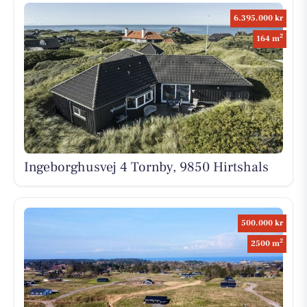
6.395.000 kr
2
164 m
Ingeborghusvej 4 Tornby, 9850 Hirtshals
500.000 kr
2
2500 m