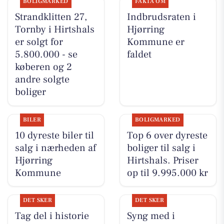
BOLIGMARKED
FAKTA OM
Strandklitten 27,
Indbrudsraten i
Tornby i Hirtshals
Hjørring
er solgt for
Kommune er
5.800.000 - se
faldet
køberen og 2
andre solgte
boliger
BILER
BOLIGMARKED
10 dyreste biler til
Top 6 over dyreste
salg i nærheden af
boliger til salg i
Hjørring
Hirtshals. Priser
Kommune
op til 9.995.000 kr
DET SKER
DET SKER
Tag del i historie
Syng med i