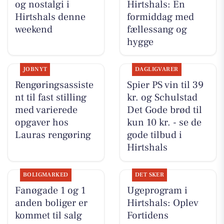
og nostalgi i
Hirtshals: En
Hirtshals denne
formiddag med
weekend
fællessang og
hygge
JOBNYT
DAGLIGVARER
Rengøringsassiste
Spier PS vin til 39
nt til fast stilling
kr. og Schulstad
med varierede
Det Gode brød til
opgaver hos
kun 10 kr. - se de
Lauras rengøring
gode tilbud i
Hirtshals
BOLIGMARKED
DET SKER
Fanøgade 1 og 1
Ugeprogram i
anden boliger er
Hirtshals: Oplev
kommet til salg
Fortidens