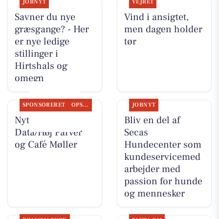
JOBNYT
VEJRET
Savner du nye
Vind i ansigtet,
græsgange? - Her
men dagen holder
er nye ledige
tør
stillinger i
Hirtshals og
omegn
SPONSORERET
OPSLAGSTAVLEN
JOBNYT
Nyt fra Høj
Bliv en del af
Data/Høj Farver
Secas
og Café Møller
Hundecenter som
kundeservicemed
arbejder med
passion for hunde
og mennesker