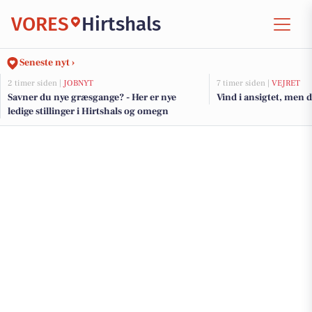
VORES
Hirtshals
Seneste nyt ›
2 timer siden |
JOBNYT
7 timer siden |
VEJRET
Savner du nye græsgange? - Her er nye
Vind i ansigtet, men 
ledige stillinger i Hirtshals og omegn