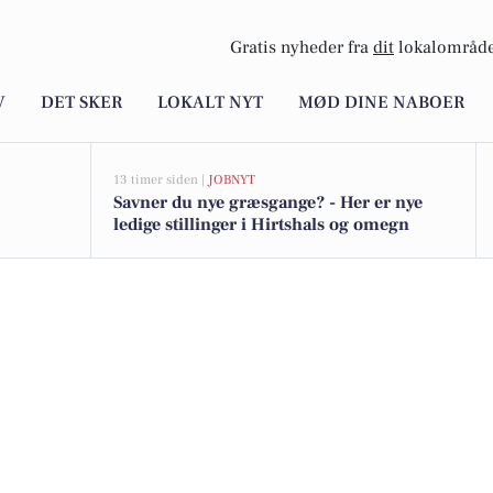
Gratis nyheder fra
dit
lokalområde
V
DET SKER
LOKALT NYT
MØD DINE NABOER
13 timer siden |
JOBNYT
Savner du nye græsgange? - Her er nye
ledige stillinger i Hirtshals og omegn