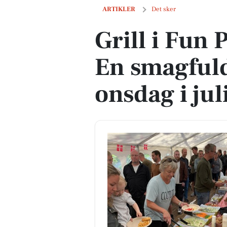
Grill i Fun Park Hirtshals: En smagfuld
ARTIKLER
Det sker
Grill i Fun 
En smagfuld
onsdag i jul