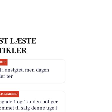
ST LÆSTE
TIKLER
JRET
 i ansigtet, men dagen
er tør
LIGMARKED
gade 1 og 1 anden boliger
ommet til salg denne uge i