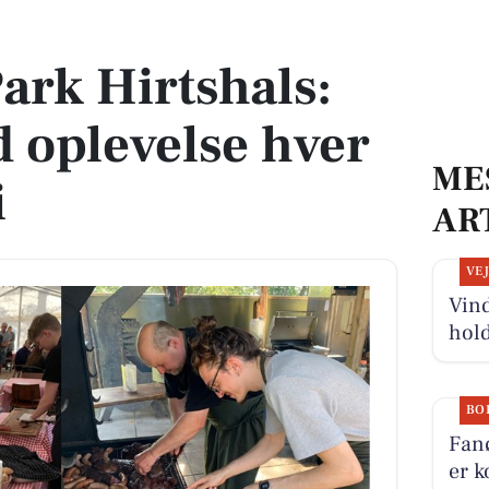
 oplevelse hver onsdag i juli
Park Hirtshals:
 oplevelse hver
ME
i
AR
VE
Vind
hold
BO
Fanø
er k