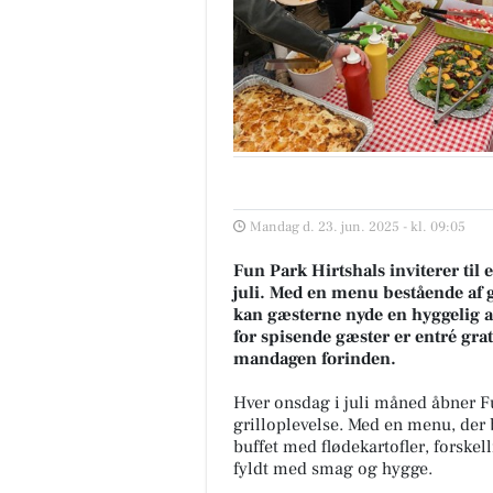
Mandag d. 23. jun. 2025 - kl. 09:05
Fun Park Hirtshals inviterer til
juli. Med en menu bestående af gr
kan gæsterne nyde en hyggelig af
for spisende gæster er entré grat
mandagen forinden.
Hver onsdag i juli måned åbner F
grilloplevelse. Med en menu, der 
buffet med flødekartofler, forskell
fyldt med smag og hygge.