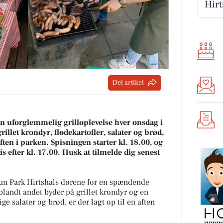
Hirt
Del artikel
 en uforglemmelig grilloplevelse hver onsdag i
illet krondyr, flødekartofler, salater og brød,
ten i parken. Spisningen starter kl. 18.00, og
is efter kl. 17.00. Husk at tilmelde dig senest
un Park Hirtshals dørene for en spændende
blandt andet byder på grillet krondyr og en
ige salater og brød, er der lagt op til en aften