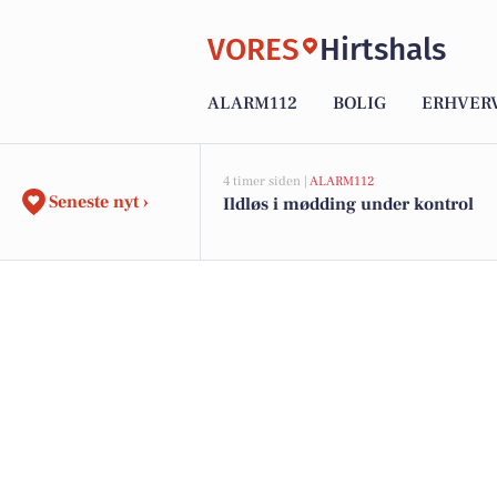
VORES
Hirtshals
ALARM112
BOLIG
ERHVER
4 timer siden |
ALARM112
Seneste nyt ›
Ildløs i mødding under kontrol