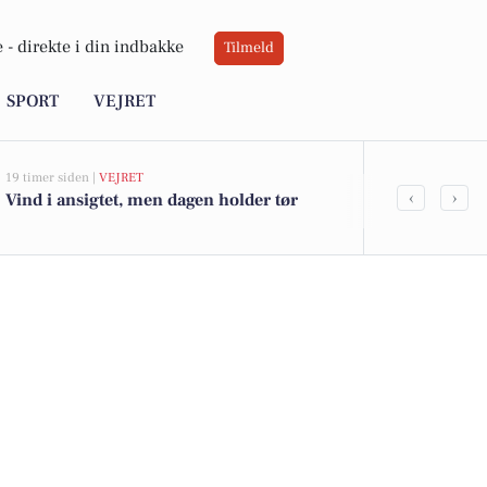
 -
direkte i din indbakke
Tilmeld
SPORT
VEJRET
19 timer siden |
VEJRET
05-08-2026 13:02
‹
›
Vind i ansigtet, men dagen holder tør
Top 6 over dy
Hirtshals. Pr