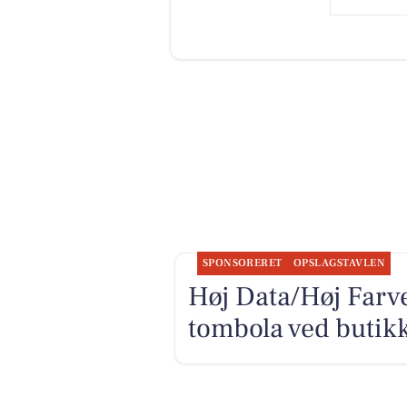
SPONSORERET
OPSLAGSTAVLEN
Høj Data/Høj Farv
tombola ved butik