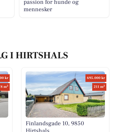
passion for hunde og
mennesker
LG I HIRTSHALS
00 kr
695.000 kr
2
2
78 m
211 m
Finlandsgade 10, 9850
Hirtshals