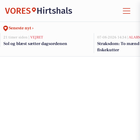
VORES
Hirtshals
Seneste nyt ›
21 timer siden |
VEJRET
07-08-2026 14:34 |
ALAR
Sol og blæst sætter dagsordenen
Straksdom: To mænd 
fiskekutter