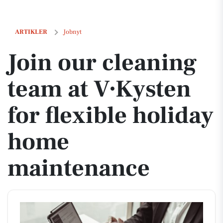
Join our cleaning team at V∙Kysten for flexible holiday home mainte
ARTIKLER
Jobnyt
Join our cleaning
team at V∙Kysten
for flexible holiday
home
maintenance