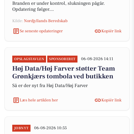
Branden er under kontrol, slukningen pågår.
Opdatering følger....
Kilde:
Nordjyllands Beredskab
Se seneste opdateringer
Kopiér link
06-08-2026 14:11
OPSLAGSTAVLEN
SPONSORERET
Høj Data/Høj Farver støtter Team
Grønkjærs tombola ved butikken
Så er der nyt fra Høj Data/Høj Farver
Læs hele artiklen her
Kopiér link
06-08-2026 10:55
JOBNYT