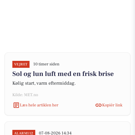
10 timer siden
VEJRET
Sol og lun luft med en frisk brise
Kølig start, varm eftermiddag.
Kilde: MET.no
Læs hele artiklen her
Kopiér link
07-08-2026 14:34
ALARM112