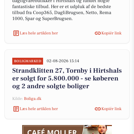
dagligvarebutikker i Hirtshals og fundet nogle
fantastiske tilbud. Her er et udpluk af de bedste
tilbud fra Coop365, DagliBrugsen, Netto, Rema
1000, Spar og SuperBrugsen.
Læs hele artiklen her
Kopiér link
02-08-2026 15:14
BOLIGMARKED
Strandklitten 27, Tornby i Hirtshals
er solgt for 5.800.000 - se køberen
og 2 andre solgte boliger
Kilde:
Boliga.dk
Læs hele artiklen her
Kopiér link