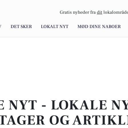
Gratis nyheder fra
dit
lokalområde
V
DET SKER
LOKALT NYT
MØD DINE NABOER
E NYT - LOKALE N
TAGER OG ARTIKL