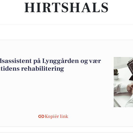
HIRTSHALS
dsassistent på Lynggården og vær
mtidens rehabilitering
Kopiér link