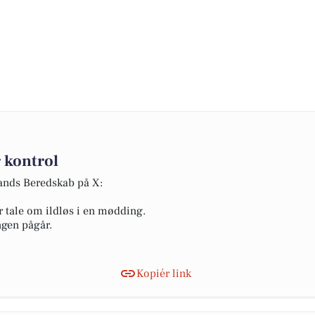
 kontrol
lands Beredskab på X:
r tale om ildløs i en mødding.
ngen pågår.
Kopiér link