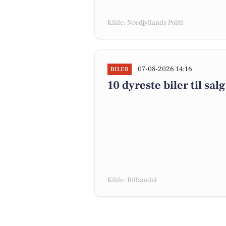
Kilde: Nordjyllands Politi
07-08-2026 14:16
BILER
10 dyreste biler til s
Kilde: Bilhandel