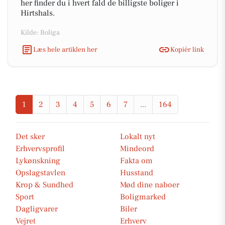
her finder du i hvert fald de billigste boliger i
Hirtshals.
Kilde: Boliga
Læs hele artiklen her
Kopiér link
1
2
3
4
5
6
7
...
164
Det sker
Lokalt nyt
Erhvervsprofil
Mindeord
Lykønskning
Fakta om
Opslagstavlen
Husstand
Krop & Sundhed
Mød dine naboer
Sport
Boligmarked
Dagligvarer
Biler
Vejret
Erhverv