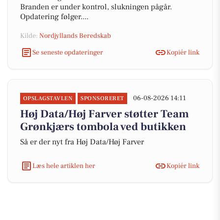
Branden er under kontrol, slukningen pågår.
Opdatering følger....
Kilde:
Nordjyllands Beredskab
Se seneste opdateringer
Kopiér link
06-08-2026 14:11
OPSLAGSTAVLEN
SPONSORERET
Høj Data/Høj Farver støtter Team
Grønkjærs tombola ved butikken
Så er der nyt fra Høj Data/Høj Farver
Læs hele artiklen her
Kopiér link