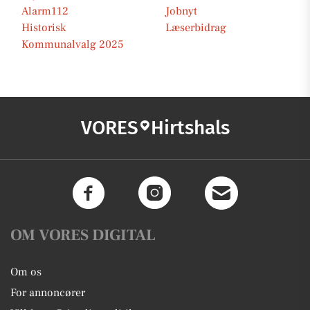
Alarm112
Jobnyt
Historisk
Læserbidrag
Kommunalvalg 2025
VORES
Hirtshals
OM VORES DIGITAL
Om os
For annoncører